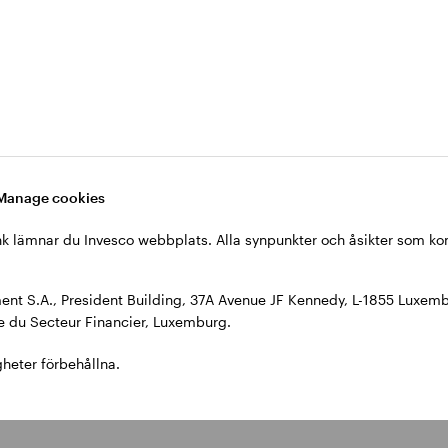
sstrategi, och heller inte några handelsförbud innan
Manage cookies
nk lämnar du Invesco webbplats. Alla synpunkter och åsikter som kom
es
nt S.A., President Building, 37A Avenue JF Kennedy, L-1855 Luxemb
 du Secteur Financier, Luxemburg.
 Alla synpunkter och åsikter som kommer att uttryckas därefter är i
gheter förbehållna.
7A Avenue JF Kennedy, L-1855 Luxemburg, reglerat av kommissionen 