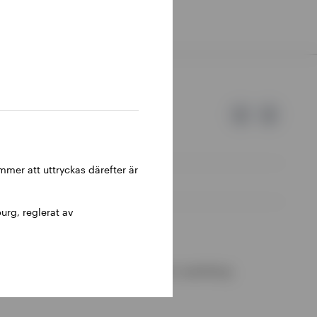
 detta publiceras.
mer att uttryckas därefter är
urg, reglerat av
nte Invescos.
de Surveillance du Secteur Financier, Luxemburg.