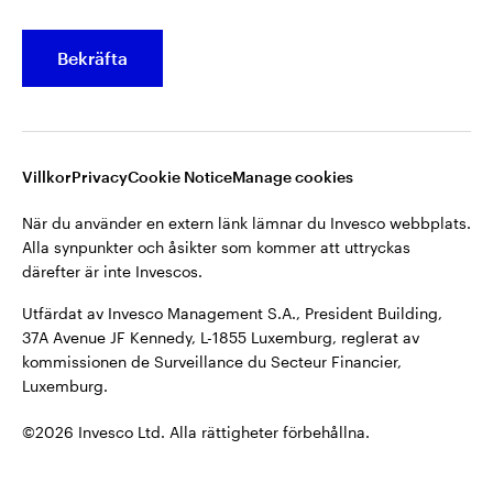
Utfärdat av Invesco Management S.A., President Building,
37A Avenue JF Kennedy, L-1855 Luxemburg, reglerat av
Bekräfta
kommissionen de Surveillance du Secteur Financier,
Contact us
Luxemburg.
Logga in
Villkor
Privacy
Cookie Notice
Manage cookies
©2026 Invesco Ltd. Alla rättigheter förbehållna.
När du använder en extern länk lämnar du Invesco webbplats.
Alla synpunkter och åsikter som kommer att uttryckas
därefter är inte Invescos.
Utfärdat av Invesco Management S.A., President Building,
37A Avenue JF Kennedy, L-1855 Luxemburg, reglerat av
kommissionen de Surveillance du Secteur Financier,
Luxemburg.
©2026 Invesco Ltd. Alla rättigheter förbehållna.