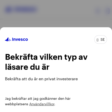
Products
SE
Insights
Bekräfta vilken typ av
Events
läsare du är
Opens
Villkor
Sekretesspolicy
Meddelande om cookies
in
Manage cookies
Bekräfta att du är en privat investerare
Resources
a
new
tab
About us
Jag bekräftar att jag godkänner den här
När du använder en extern länk lämnar du Invesco webbplats.
webbplatsens
Användarvillkor
.
Alla synpunkter och åsikter som kommer att uttryckas
därefter är inte Invescos.