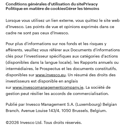
montant total de leurs investissements initiaux.
Conditions générales d’utilisation du site
Privacy
Belgique
Politique en matière de cookies
Gérer les témoins
Publié par Invesco Management S.A. (Luxembourg) Belgian
English
Lorsque vous utilisez un lien externe, vous quittez le site web
Branch, Avenue Louise 143/4, 1050 Brussels, Belgium.
d'Invesco. Les points de vue et opinions exprimés dans ce
cadre ne sont pas ceux d'Invesco.
Dutch
©2026 Invesco Ltd. Tous droits réservés.
Pour plus d'informations sur nos fonds et les risques y
Contactez-nous
afférents, veuillez vous référer aux Documents d'informations
clés pour l'investisseur spécifiques aux catégories d'actions
(disponibles dans la langue locale), les Rapports annuels ou
intermédiaires, le Prospectus et les documents constitutifs,
disponibles sur
www.invesco.eu
. Un résumé des droits des
investisseurs est disponible en anglais
sur
www.invescomanagementcompany.ie
. La société de
gestion peut résilier les accords de commercialisation.
Publié par Invesco Management S.A. (Luxembourg) Belgian
Branch, Avenue Louise 143/4, 1050 Brussels, Belgium.
©2026 Invesco Ltd. Tous droits réservés.