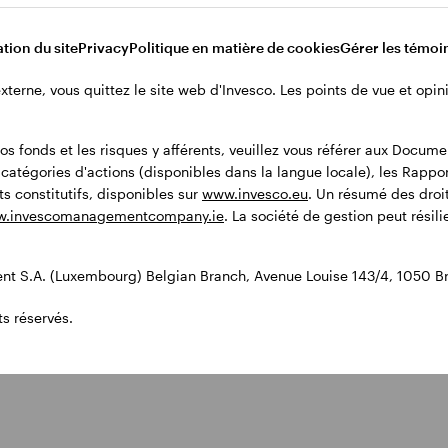
des informations vous c
us intéressent
personnelles en vertu de
tion du site
Privacy
Politique en matière de cookies
Gérer les témoi
es, y compris
Notre
politique de confid
nvestissements
 externe, vous quittez le site web d'Invesco. Les points de vue et op
utilisons et protégeons
os fonds et les risques y afférents, veuillez vous référer aux Docum
ion ou vous
x catégories d'actions (disponibles dans la langue locale), les Rappo
s constitutifs, disponibles sur
www.invesco.eu
. Un résumé des droit
.invescomanagementcompany.ie
. La société de gestion peut résil
t S.A. (Luxembourg) Belgian Branch, Avenue Louise 143/4, 1050 Br
s réservés.