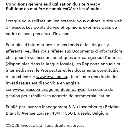
montant total de leurs investissements initiaux.
Conditions générales d’utilisation du site
Privacy
Belgique
Politique en matière de cookies
Gérer les témoins
Publié par Invesco Management S.A. (Luxembourg) Belgian
English
Lorsque vous utilisez un lien externe, vous quittez le site web
Branch, Avenue Louise 143/4, 1050 Brussels, Belgium.
d'Invesco. Les points de vue et opinions exprimés dans ce
cadre ne sont pas ceux d'Invesco.
Dutch
©2026 Invesco Ltd. Tous droits réservés.
Pour plus d'informations sur nos fonds et les risques y
Contactez-nous
afférents, veuillez vous référer aux Documents d'informations
clés pour l'investisseur spécifiques aux catégories d'actions
(disponibles dans la langue locale), les Rapports annuels ou
intermédiaires, le Prospectus et les documents constitutifs,
disponibles sur
www.invesco.eu
. Un résumé des droits des
investisseurs est disponible en anglais
sur
www.invescomanagementcompany.ie
. La société de
gestion peut résilier les accords de commercialisation.
Publié par Invesco Management S.A. (Luxembourg) Belgian
Branch, Avenue Louise 143/4, 1050 Brussels, Belgium.
©2026 Invesco Ltd. Tous droits réservés.