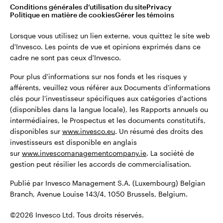
montant total de leurs investissements initiaux.
Conditions générales d’utilisation du site
Privacy
Belgique
Politique en matière de cookies
Gérer les témoins
Publié par Invesco Management S.A. (Luxembourg) Belgian
English
Lorsque vous utilisez un lien externe, vous quittez le site web
Branch, Avenue Louise 143/4, 1050 Brussels, Belgium.
d'Invesco. Les points de vue et opinions exprimés dans ce
cadre ne sont pas ceux d'Invesco.
Dutch
©2026 Invesco Ltd. Tous droits réservés.
Pour plus d'informations sur nos fonds et les risques y
Contactez-nous
afférents, veuillez vous référer aux Documents d'informations
clés pour l'investisseur spécifiques aux catégories d'actions
(disponibles dans la langue locale), les Rapports annuels ou
intermédiaires, le Prospectus et les documents constitutifs,
disponibles sur
www.invesco.eu
. Un résumé des droits des
investisseurs est disponible en anglais
sur
www.invescomanagementcompany.ie
. La société de
gestion peut résilier les accords de commercialisation.
Publié par Invesco Management S.A. (Luxembourg) Belgian
Branch, Avenue Louise 143/4, 1050 Brussels, Belgium.
©2026 Invesco Ltd. Tous droits réservés.