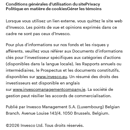
montant total de leurs investissements initiaux.
Conditions générales d’utilisation du site
Privacy
Belgique
Politique en matière de cookies
Gérer les témoins
Publié par Invesco Management S.A. (Luxembourg) Belgian
English
Lorsque vous utilisez un lien externe, vous quittez le site web
Branch, Avenue Louise 143/4, 1050 Brussels, Belgium.
d'Invesco. Les points de vue et opinions exprimés dans ce
cadre ne sont pas ceux d'Invesco.
Dutch
©2026 Invesco Ltd. Tous droits réservés.
Pour plus d'informations sur nos fonds et les risques y
Contactez-nous
afférents, veuillez vous référer aux Documents d'informations
clés pour l'investisseur spécifiques aux catégories d'actions
(disponibles dans la langue locale), les Rapports annuels ou
intermédiaires, le Prospectus et les documents constitutifs,
disponibles sur
www.invesco.eu
. Un résumé des droits des
investisseurs est disponible en anglais
sur
www.invescomanagementcompany.ie
. La société de
gestion peut résilier les accords de commercialisation.
Publié par Invesco Management S.A. (Luxembourg) Belgian
Branch, Avenue Louise 143/4, 1050 Brussels, Belgium.
©2026 Invesco Ltd. Tous droits réservés.