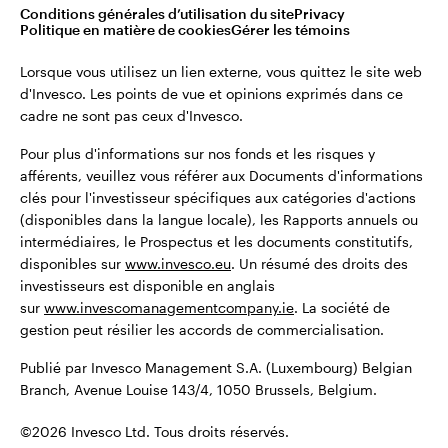
©2026 Invesco Ltd. Tous droits réservés.
Conditions générales d’utilisation du site
Privacy
Belgique
Politique en matière de cookies
Gérer les témoins
English
Lorsque vous utilisez un lien externe, vous quittez le site web
Restez connecté
d'Invesco. Les points de vue et opinions exprimés dans ce
cadre ne sont pas ceux d'Invesco.
Dutch
Pour plus d'informations sur nos fonds et les risques y
Contactez-nous
afférents, veuillez vous référer aux Documents d'informations
clés pour l'investisseur spécifiques aux catégories d'actions
(disponibles dans la langue locale), les Rapports annuels ou
intermédiaires, le Prospectus et les documents constitutifs,
disponibles sur
www.invesco.eu
. Un résumé des droits des
investisseurs est disponible en anglais
sur
www.invescomanagementcompany.ie
. La société de
gestion peut résilier les accords de commercialisation.
Publié par Invesco Management S.A. (Luxembourg) Belgian
Branch, Avenue Louise 143/4, 1050 Brussels, Belgium.
©2026 Invesco Ltd. Tous droits réservés.