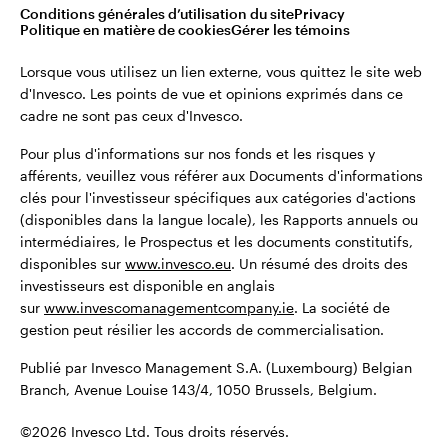
©2026 Invesco Ltd. Tous droits réservés.
Conditions générales d’utilisation du site
Privacy
Belgique
Politique en matière de cookies
Gérer les témoins
English
Lorsque vous utilisez un lien externe, vous quittez le site web
Restez connecté
d'Invesco. Les points de vue et opinions exprimés dans ce
cadre ne sont pas ceux d'Invesco.
Dutch
Pour plus d'informations sur nos fonds et les risques y
Contactez-nous
afférents, veuillez vous référer aux Documents d'informations
clés pour l'investisseur spécifiques aux catégories d'actions
(disponibles dans la langue locale), les Rapports annuels ou
intermédiaires, le Prospectus et les documents constitutifs,
disponibles sur
www.invesco.eu
. Un résumé des droits des
investisseurs est disponible en anglais
sur
www.invescomanagementcompany.ie
. La société de
gestion peut résilier les accords de commercialisation.
Publié par Invesco Management S.A. (Luxembourg) Belgian
Branch, Avenue Louise 143/4, 1050 Brussels, Belgium.
©2026 Invesco Ltd. Tous droits réservés.