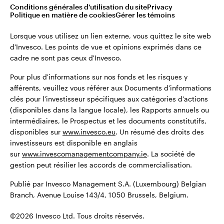
montant total de leurs investissements initiaux.
Conditions générales d’utilisation du site
Privacy
Belgique
Politique en matière de cookies
Gérer les témoins
Publié par Invesco Management S.A. (Luxembourg) Belgian
English
Lorsque vous utilisez un lien externe, vous quittez le site web
Branch, Avenue Louise 143/4, 1050 Brussels, Belgium.
d'Invesco. Les points de vue et opinions exprimés dans ce
cadre ne sont pas ceux d'Invesco.
Dutch
©2026 Invesco Ltd. Tous droits réservés.
Pour plus d'informations sur nos fonds et les risques y
Contactez-nous
afférents, veuillez vous référer aux Documents d'informations
clés pour l'investisseur spécifiques aux catégories d'actions
(disponibles dans la langue locale), les Rapports annuels ou
intermédiaires, le Prospectus et les documents constitutifs,
disponibles sur
www.invesco.eu
. Un résumé des droits des
investisseurs est disponible en anglais
sur
www.invescomanagementcompany.ie
. La société de
gestion peut résilier les accords de commercialisation.
Publié par Invesco Management S.A. (Luxembourg) Belgian
Branch, Avenue Louise 143/4, 1050 Brussels, Belgium.
©2026 Invesco Ltd. Tous droits réservés.