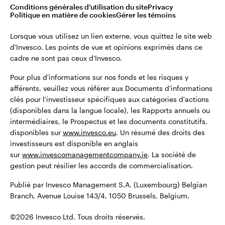
montant total de leurs investissements initiaux.
Conditions générales d’utilisation du site
Privacy
Belgique
Politique en matière de cookies
Gérer les témoins
Publié par Invesco Management S.A. (Luxembourg) Belgian
English
Lorsque vous utilisez un lien externe, vous quittez le site web
Branch, Avenue Louise 143/4, 1050 Brussels, Belgium.
d'Invesco. Les points de vue et opinions exprimés dans ce
cadre ne sont pas ceux d'Invesco.
Dutch
©2026 Invesco Ltd. Tous droits réservés.
Pour plus d'informations sur nos fonds et les risques y
Contactez-nous
afférents, veuillez vous référer aux Documents d'informations
clés pour l'investisseur spécifiques aux catégories d'actions
(disponibles dans la langue locale), les Rapports annuels ou
intermédiaires, le Prospectus et les documents constitutifs,
disponibles sur
www.invesco.eu
. Un résumé des droits des
investisseurs est disponible en anglais
sur
www.invescomanagementcompany.ie
. La société de
gestion peut résilier les accords de commercialisation.
Publié par Invesco Management S.A. (Luxembourg) Belgian
Branch, Avenue Louise 143/4, 1050 Brussels, Belgium.
©2026 Invesco Ltd. Tous droits réservés.