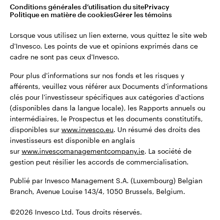
©2026 Invesco Ltd. Tous droits réservés.
Conditions générales d’utilisation du site
Privacy
Belgique
Politique en matière de cookies
Gérer les témoins
English
Lorsque vous utilisez un lien externe, vous quittez le site web
Restez connecté
d'Invesco. Les points de vue et opinions exprimés dans ce
cadre ne sont pas ceux d'Invesco.
Dutch
Pour plus d'informations sur nos fonds et les risques y
Contactez-nous
afférents, veuillez vous référer aux Documents d'informations
clés pour l'investisseur spécifiques aux catégories d'actions
(disponibles dans la langue locale), les Rapports annuels ou
intermédiaires, le Prospectus et les documents constitutifs,
disponibles sur
www.invesco.eu
. Un résumé des droits des
investisseurs est disponible en anglais
sur
www.invescomanagementcompany.ie
. La société de
gestion peut résilier les accords de commercialisation.
Publié par Invesco Management S.A. (Luxembourg) Belgian
Branch, Avenue Louise 143/4, 1050 Brussels, Belgium.
©2026 Invesco Ltd. Tous droits réservés.