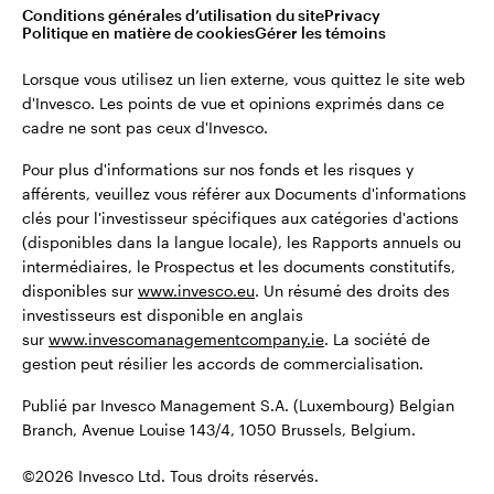
©2026 Invesco Ltd. Tous droits réservés.
Conditions générales d’utilisation du site
Privacy
Belgique
Politique en matière de cookies
Gérer les témoins
English
Lorsque vous utilisez un lien externe, vous quittez le site web
Restez connecté
d'Invesco. Les points de vue et opinions exprimés dans ce
cadre ne sont pas ceux d'Invesco.
Dutch
Pour plus d'informations sur nos fonds et les risques y
Contactez-nous
afférents, veuillez vous référer aux Documents d'informations
clés pour l'investisseur spécifiques aux catégories d'actions
(disponibles dans la langue locale), les Rapports annuels ou
intermédiaires, le Prospectus et les documents constitutifs,
disponibles sur
www.invesco.eu
. Un résumé des droits des
investisseurs est disponible en anglais
sur
www.invescomanagementcompany.ie
. La société de
gestion peut résilier les accords de commercialisation.
Publié par Invesco Management S.A. (Luxembourg) Belgian
Branch, Avenue Louise 143/4, 1050 Brussels, Belgium.
©2026 Invesco Ltd. Tous droits réservés.