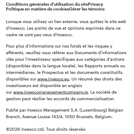
montant total de leurs investissements initiaux.
Conditions générales d’utilisation du site
Privacy
Belgique
Politique en matière de cookies
Gérer les témoins
Publié par Invesco Management S.A. (Luxembourg) Belgian
English
Lorsque vous utilisez un lien externe, vous quittez le site web
Branch, Avenue Louise 143/4, 1050 Brussels, Belgium.
d'Invesco. Les points de vue et opinions exprimés dans ce
cadre ne sont pas ceux d'Invesco.
Dutch
©2026 Invesco Ltd. Tous droits réservés.
Pour plus d'informations sur nos fonds et les risques y
Contactez-nous
afférents, veuillez vous référer aux Documents d'informations
clés pour l'investisseur spécifiques aux catégories d'actions
(disponibles dans la langue locale), les Rapports annuels ou
intermédiaires, le Prospectus et les documents constitutifs,
disponibles sur
www.invesco.eu
. Un résumé des droits des
investisseurs est disponible en anglais
sur
www.invescomanagementcompany.ie
. La société de
gestion peut résilier les accords de commercialisation.
Publié par Invesco Management S.A. (Luxembourg) Belgian
Branch, Avenue Louise 143/4, 1050 Brussels, Belgium.
©2026 Invesco Ltd. Tous droits réservés.