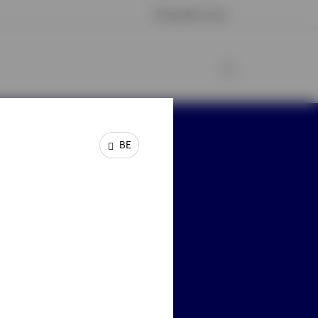
Contactez-nous
BE
stez connecté