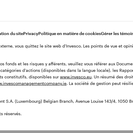
tion du site
Privacy
Politique en matière de cookies
Gérer les témoi
 externe, vous quittez le site web d'Invesco. Les points de vue et op
os fonds et les risques y afférents, veuillez vous référer aux Docum
x catégories d'actions (disponibles dans la langue locale), les Rappo
s constitutifs, disponibles sur
www.invesco.eu
. Un résumé des droit
.invescomanagementcompany.ie
. La société de gestion peut résil
t S.A. (Luxembourg) Belgian Branch, Avenue Louise 143/4, 1050 Br
s réservés.