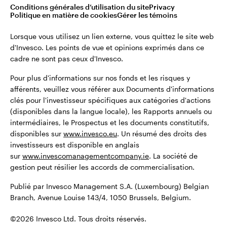
©2026 Invesco Ltd. Tous droits réservés.
Conditions générales d’utilisation du site
Privacy
Belgique
Politique en matière de cookies
Gérer les témoins
English
Lorsque vous utilisez un lien externe, vous quittez le site web
Restez connecté
d'Invesco. Les points de vue et opinions exprimés dans ce
cadre ne sont pas ceux d'Invesco.
Dutch
Pour plus d'informations sur nos fonds et les risques y
Contactez-nous
afférents, veuillez vous référer aux Documents d'informations
clés pour l'investisseur spécifiques aux catégories d'actions
(disponibles dans la langue locale), les Rapports annuels ou
intermédiaires, le Prospectus et les documents constitutifs,
disponibles sur
www.invesco.eu
. Un résumé des droits des
investisseurs est disponible en anglais
sur
www.invescomanagementcompany.ie
. La société de
gestion peut résilier les accords de commercialisation.
Publié par Invesco Management S.A. (Luxembourg) Belgian
Branch, Avenue Louise 143/4, 1050 Brussels, Belgium.
©2026 Invesco Ltd. Tous droits réservés.