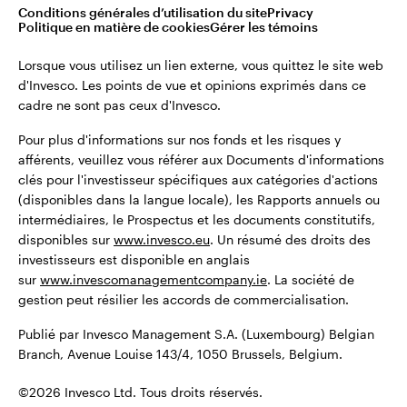
©2026 Invesco Ltd. Tous droits réservés.
Conditions générales d’utilisation du site
Privacy
Belgique
Politique en matière de cookies
Gérer les témoins
English
Lorsque vous utilisez un lien externe, vous quittez le site web
Restez connecté
d'Invesco. Les points de vue et opinions exprimés dans ce
cadre ne sont pas ceux d'Invesco.
Dutch
Pour plus d'informations sur nos fonds et les risques y
Contactez-nous
afférents, veuillez vous référer aux Documents d'informations
clés pour l'investisseur spécifiques aux catégories d'actions
(disponibles dans la langue locale), les Rapports annuels ou
intermédiaires, le Prospectus et les documents constitutifs,
disponibles sur
www.invesco.eu
. Un résumé des droits des
investisseurs est disponible en anglais
sur
www.invescomanagementcompany.ie
. La société de
gestion peut résilier les accords de commercialisation.
Publié par Invesco Management S.A. (Luxembourg) Belgian
Branch, Avenue Louise 143/4, 1050 Brussels, Belgium.
©2026 Invesco Ltd. Tous droits réservés.