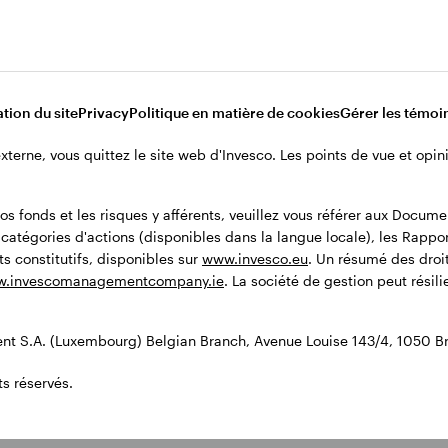
tion du site
Privacy
Politique en matière de cookies
Gérer les témoi
 externe, vous quittez le site web d'Invesco. Les points de vue et op
os fonds et les risques y afférents, veuillez vous référer aux Docum
x catégories d'actions (disponibles dans la langue locale), les Rappo
s constitutifs, disponibles sur
www.invesco.eu
. Un résumé des droit
.invescomanagementcompany.ie
. La société de gestion peut résil
t S.A. (Luxembourg) Belgian Branch, Avenue Louise 143/4, 1050 Br
s réservés.