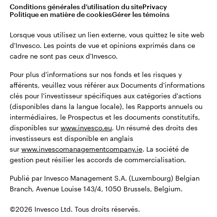
montant total de leurs investissements initiaux.
Conditions générales d’utilisation du site
Privacy
Belgique
Politique en matière de cookies
Gérer les témoins
Publié par Invesco Management S.A. (Luxembourg) Belgian
English
Lorsque vous utilisez un lien externe, vous quittez le site web
Branch, Avenue Louise 143/4, 1050 Brussels, Belgium.
d'Invesco. Les points de vue et opinions exprimés dans ce
cadre ne sont pas ceux d'Invesco.
Dutch
©2026 Invesco Ltd. Tous droits réservés.
Pour plus d'informations sur nos fonds et les risques y
Contactez-nous
afférents, veuillez vous référer aux Documents d'informations
clés pour l'investisseur spécifiques aux catégories d'actions
(disponibles dans la langue locale), les Rapports annuels ou
intermédiaires, le Prospectus et les documents constitutifs,
disponibles sur
www.invesco.eu
. Un résumé des droits des
investisseurs est disponible en anglais
sur
www.invescomanagementcompany.ie
. La société de
gestion peut résilier les accords de commercialisation.
Publié par Invesco Management S.A. (Luxembourg) Belgian
Branch, Avenue Louise 143/4, 1050 Brussels, Belgium.
©2026 Invesco Ltd. Tous droits réservés.