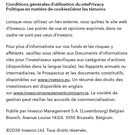
©2026 Invesco Ltd. Tous droits réservés.
Conditions générales d’utilisation du site
Privacy
Belgique
Politique en matière de cookies
Gérer les témoins
English
Lorsque vous utilisez un lien externe, vous quittez le site web
Restez connecté
d'Invesco. Les points de vue et opinions exprimés dans ce
cadre ne sont pas ceux d'Invesco.
Dutch
Pour plus d'informations sur nos fonds et les risques y
Contactez-nous
afférents, veuillez vous référer aux Documents d'informations
clés pour l'investisseur spécifiques aux catégories d'actions
(disponibles dans la langue locale), les Rapports annuels ou
intermédiaires, le Prospectus et les documents constitutifs,
disponibles sur
www.invesco.eu
. Un résumé des droits des
investisseurs est disponible en anglais
sur
www.invescomanagementcompany.ie
. La société de
gestion peut résilier les accords de commercialisation.
Publié par Invesco Management S.A. (Luxembourg) Belgian
Branch, Avenue Louise 143/4, 1050 Brussels, Belgium.
©2026 Invesco Ltd. Tous droits réservés.