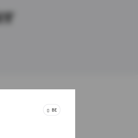
er
BE