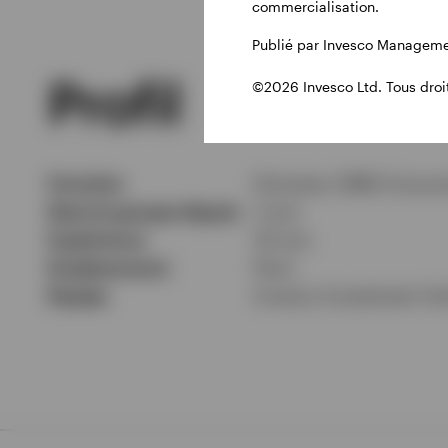
commercialisation.
Publié par Invesco Managemen
Profil
©2026 Invesco Ltd. Tous droit
Fonction
Directeur EMEA Insuran
Dans le groupe depuis
3 ans
Expérience
20 ans
Emplacement
Paris
Équipe
Invesco Investment Sol