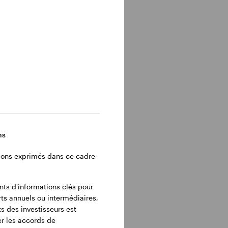
ejoint
ssement.
ance. Il
e groupe
ns
pour
M) pour
inions exprimés dans ce cadre
et
rrière
ents d'informations clés pour
rts annuels ou intermédiaires,
s des investisseurs est
ier les accords de