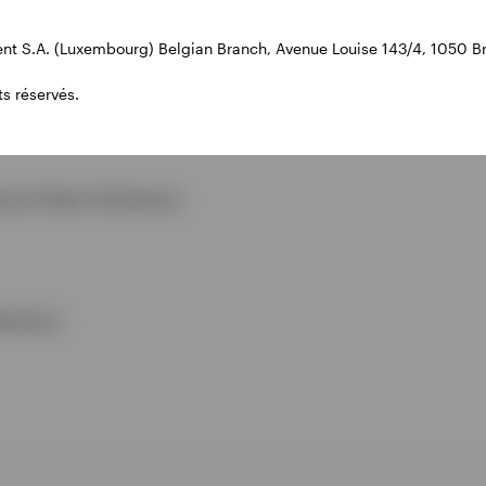
t S.A. (Luxembourg) Belgian Branch, Avenue Louise 143/4, 1050 Br
s réservés.
ce Client Solutions
utions