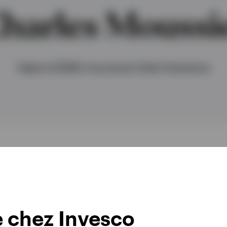
harles Moussi
Head of EMEA Insurance Client Solutions
 chez Invesco