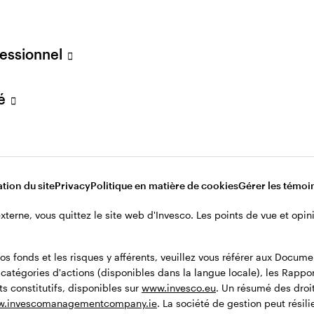
es solutions clients pour les assureurs, EMEA. Il a r
ance Solutions.
fessionnel
es domaines de l’assurance et de la banque d'investi
 gestion d’entreprise et un master en assurance et fin
vé
loppé l’activité de conseil auprès des établissements
vice-directeur de Global Investment Solutions pour l
tion du site
Privacy
Politique en matière de cookies
Gérer les témoi
r de l’équipe Insurance & Pension Funds Solutions 
s investissements et de la gestion actifs/passifs (AL
 externe, vous quittez le site web d'Invesco. Les points de vue et op
rivés d’actions pour BNPP Americas à New York (USA) 
XIS Capital Markets à Paris. Charles a commencé sa ca
os fonds et les risques y afférents, veuillez vous référer aux Docum
pace en 2001 sur la mission Mars Express.
x catégories d'actions (disponibles dans la langue locale), les Rappo
s constitutifs, disponibles sur
www.invesco.eu
. Un résumé des droit
.invescomanagementcompany.ie
. La société de gestion peut résil