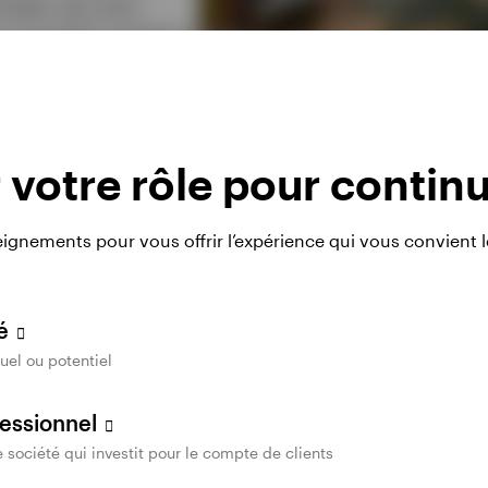
fondeur de notre
 mondiale signifient
ues que nous ne
et très peu
 aider à explorer.
votre rôle pour contin
eignements pour vous offrir l’expérience qui vous convient 
vé
uel ou potentiel
fessionnel
e société qui investit pour le compte de clients