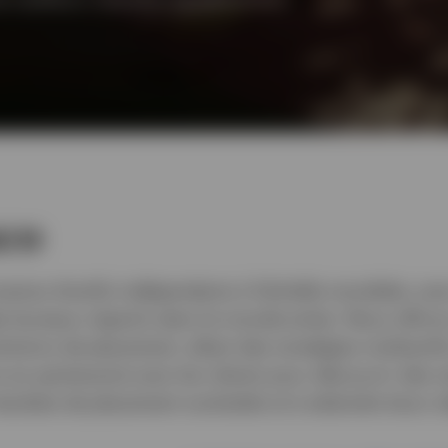
co
aires d’actifs indépendants à l’échelle mondiale, ave
es bureaux répartis dans le monde entier. Nous offrons
ions de placement, allant des stratégies multiactifs 
s en partenariat avec les clients pour découvrir des s
résultats de placement souhaités et à atteindre leurs o