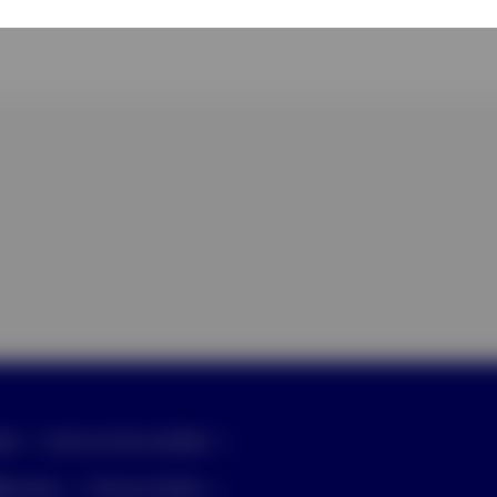
vée
avis sur les cookies
férends
Centre d'aide