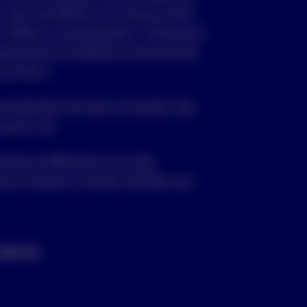
 plus de détails sur la façon dont
s référer au paragraphe « Utilisation
ignements juridiques et énoncé de
 privée ».
nregistrée d’Invesco Canada Ltée.
vesco Ltd.
mmerce afférentes sont des
g Company Limited utilisées aux
réservés