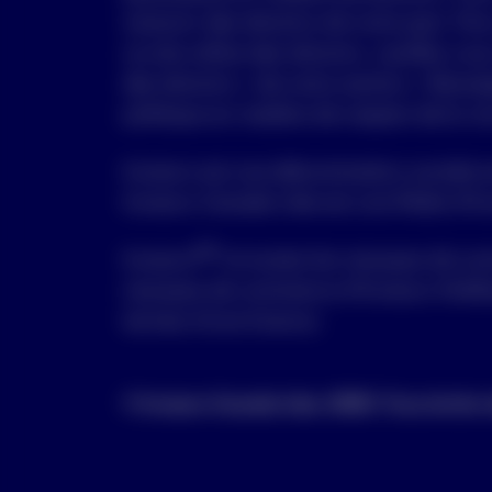
recevoir des témoins de notre part. Pour
ce site utilise des témoins, veuillez vou
des témoins » de notre section « Rense
politique en matière de respect de la vie
Invesco est une dénomination sociale e
Invesco Canada Ltée est une filiale d’In
MD
Invesco
et toutes les marques de co
marques de commerce d’Invesco Holdin
termes d’une licence.
© Invesco Canada Ltée, 2026 | Tous droits 