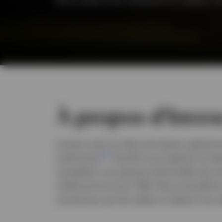
À propos d’Inves
Invesco est l’un des principaux gestionn
1
américains
d’actifs sous gestion et d
canadiens une gamme diversifiée de solut
crédit privé et aux FNB. Nous travaillon
novatrices qui les aident à obtenir les 