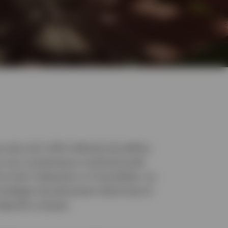
c plus de 2 200 milliards de dollars
 aux investisseurs institutionnels
et de l’indexation à l’immobilier, au
tratégies de placement distinctes et
bjectifs uniques.