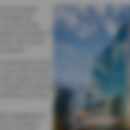
uvrent presque
 stratégies de
i nous permet de
solutions répondant à
ients, alors que le
e soutenu.
e expertise et à notre
à nos outils avancés
n des risques, à notre
s études et analyses,
s décisions en toute
tre engagement à
 de nos produits.