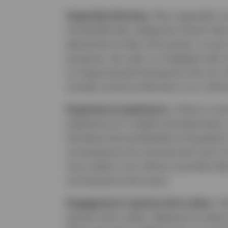
Capacités diverses :
Nos capacités co
l’ensemble des catégories d’actif, des
placement et des instruments, ce qu
proposer, de créer ou d’adapter des 
un large éventail de besoins de nos cl
monde continue d’évoluer à un rythm
Expertise et expérience :
Grâce à notr
expérience en matière de placement, 
d’analyse de portefeuille et de gestio
connaissance du marché ainsi qu’à no
nous aidons nos clients à prendre de
connaissance de cause.
Engagement à ajouter de la valeur :
No
ajouter de la valeur dépasse le cadre