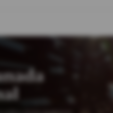
anada
nal
e meilleurs résultats de placement.