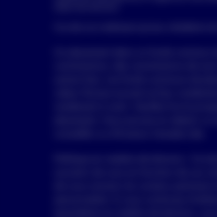
Gérer les témoins
Ce site ne s’adresse qu’aux résidents 
Un placement dans un fonds commun de
commissions, des commissions de suivi,
autres frais. Les fonds communs de pla
valeur fluctue souvent et leur rendement
rendement à venir. Veuillez lire le pros
placement. Vous pouvez en obtenir un 
conseiller ou d’Invesco Canada Ltée.
Politique en matière de témoins : Ce sit
souvenir de vous en fonction de vos vi
de vous montrer du contenu pertinent et
personnalisé. Si vous continuez d’utilis
paramètres en matière de témoins, vou