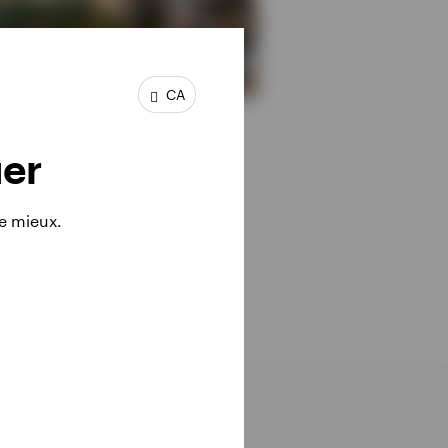
CA
uer
le mieux.