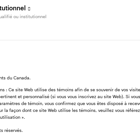
acement
itutionnel
ualifié ou institutionnel
olutions de
Cotisations
lacement
déterminées
ultiactifs
Aidez vos participants à
profiter davantage de leur
otre gamme complète de
ents du Canada.
retraite grâce à nos
rvices, qu’il s’agisse de
solutions de placement,
ns : Ce site Web utilise des témoins afin de se souvenir de vos visi
rsonnalisations propres
notre approche novatrice 
tinent et personnalisé (si vous vous inscrivez au site Web). Si vous 
 mandat ou de conseils
à nos recherches
ramètres de témoin, vous confirmez que vous êtes disposé à recevo
mplets sur le portefeuille,
approfondies et exclusives
r la façon dont ce site Web utilise les témoins, veuillez vous référez 
re parti des meilleures
tilisation ».
ées à l’échelle d’Invesco.
s réservés.