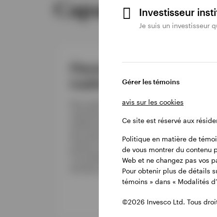
Capacités de pl
Investisseur inst
Je suis un investisseur q
Placements non
S
traditionnels
p
Gérer les témoins
m
avis sur les cookies
Nous gérons un éventail de
capacités non
N
Ce site est réservé aux résid
traditionnelles, y compris
se
des prêts garantis de
Politique en matière de témoi
pe
premier rang, de
de vous montrer du contenu per
au
l’immobilier, des produits
Web et ne changez pas vos pa
co
de base et du crédit privé.
Pour obtenir plus de détails su
ti
témoins » dans « Modalités d’u
id
©2026 Invesco Ltd. Tous droit