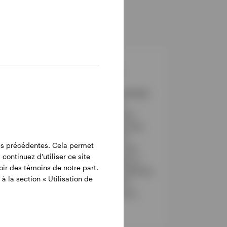
Indexation
Grâce à diverses méthodes
de réplication, nous
proposons une gamme
complète de solutions de
stratégies indicielles
tes précédentes. Cela permet
souples et axées sur les
et
continuez d'utiliser ce site
résultats, disponibles au
ir des témoins de notre part.
moyen de comptes distincts
.
à la section « Utilisation de
ou de l’instrument de
placement choisi par le
client.