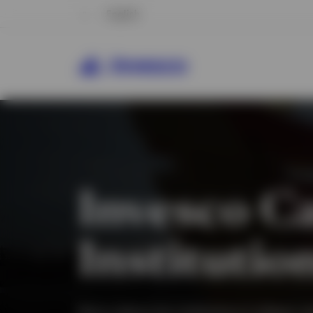
English
Invesco C
Institutio
Nous aidons les institutions à obtenir d