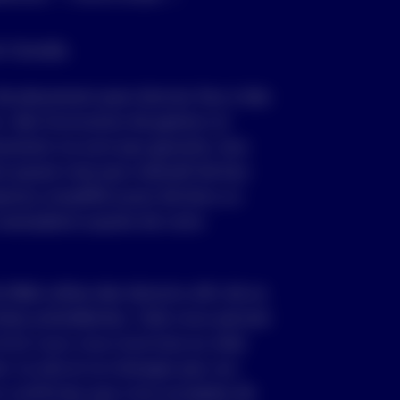
du Canada.
 placement peut donner lieu à des
 des honoraires de gestion et
cement ne sont pas garantis, leur
 passé n’est pas indicatif de leur
pectus simplifié avant de faire un
exemplaire auprès de votre
e Web utilise des témoins afin de se
sites précédentes. Cela nous permet
 (si vous vous inscrivez au site)
er ce site et ne changez pas vos
s confirmez que vous acceptez de