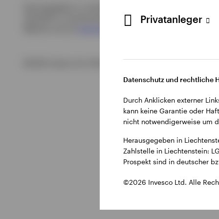
Herausgegeben in Liechtenstein durch Invesco Asset Manage
Privatanleger
Zahlstelle in Liechtenstein: LGT Bank AG, Herrengasse 12, 
Website und auf
www.fundinfo.com
verfügbar
.
©2026 Invesco Ltd. Alle Rechte vorbehalten.
Datenschutz und rechtliche 
Durch Anklicken externer Link
kann keine Garantie oder Haft
nicht notwendigerweise um di
Herausgegeben in Liechtenst
Zahlstelle in Liechtenstein:
Prospekt sind in deutscher b
©2026 Invesco Ltd. Alle Rech