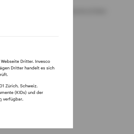
 sind in deutscher bzw. englischer Sprache auf dieser
 Webseite Dritter. Invesco
ägen Dritter handelt es sich
üft.
1 Zürich, Schweiz.
kumente (KIDs) und der
m
verfügbar
.