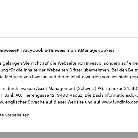
ment (Schweiz) AG, Talacker 34, 8001 Zürich, Schweiz.
9490 Vaduz. Die Basisinformationsdokumente (KIDs) und der Prospekt
Hinweise
Privacy
Cookie-Hinweis
Imprint
Manage cookies
s gelangen Sie nicht auf die Webseite von Invesco, sondern auf eine
ung für die Inhalte der Webseiten Dritter übernehmen. Bei den Beitr
e Meinung von Invesco und deren Inhalte wurden von uns nicht gepr
ein durch Invesco Asset Management (Schweiz) AG, Talacker 34, 800
 LGT Bank AG, Herrengasse 12, 9490 Vaduz. Die Basisinformationsdo
zw. englischer Sprache auf dieser Website und auf
www.fundinfo.co
te vorbehalten.