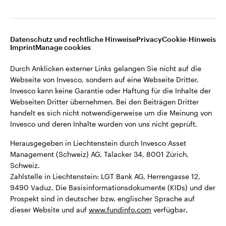
Webseiten Dritter übernehmen. Bei den Beiträgen Dritter
Liechtenstein
handelt es sich nicht notwendigerweise um die Meinung von
Invesco und deren Inhalte wurden von uns nicht geprüft.
Kontaktieren Sie uns
Datenschutz und rechtliche Hinweise
Privacy
Cookie-Hinweis
Imprint
Manage cookies
Herausgegeben in Liechtenstein durch Invesco Asset
Management (Schweiz) AG, Talacker 34, 8001 Zürich,
Durch Anklicken externer Links gelangen Sie nicht auf die
Schweiz.
Webseite von Invesco, sondern auf eine Webseite Dritter.
Zahlstelle in Liechtenstein: LGT Bank AG, Herrengasse 12,
Invesco kann keine Garantie oder Haftung für die Inhalte der
9490 Vaduz. Die Basisinformationsdokumente (KIDs) und der
Webseiten Dritter übernehmen. Bei den Beiträgen Dritter
Prospekt sind in deutscher bzw. englischer Sprache auf
handelt es sich nicht notwendigerweise um die Meinung von
dieser Website und auf
www.fundinfo.com
verfügbar
.
Invesco und deren Inhalte wurden von uns nicht geprüft.
Herausgegeben in Liechtenstein durch Invesco Asset
©2026 Invesco Ltd. Alle Rechte vorbehalten.
Management (Schweiz) AG, Talacker 34, 8001 Zürich,
Schweiz.
Zahlstelle in Liechtenstein: LGT Bank AG, Herrengasse 12,
9490 Vaduz. Die Basisinformationsdokumente (KIDs) und der
Prospekt sind in deutscher bzw. englischer Sprache auf
dieser Website und auf
www.fundinfo.com
verfügbar
.