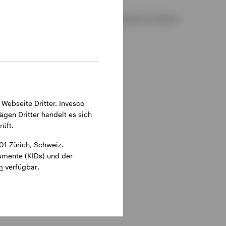
 sind in deutscher bzw. englischer Sprache auf dieser
 Webseite Dritter. Invesco
ägen Dritter handelt es sich
üft.
1 Zürich, Schweiz.
kumente (KIDs) und der
m
verfügbar
.