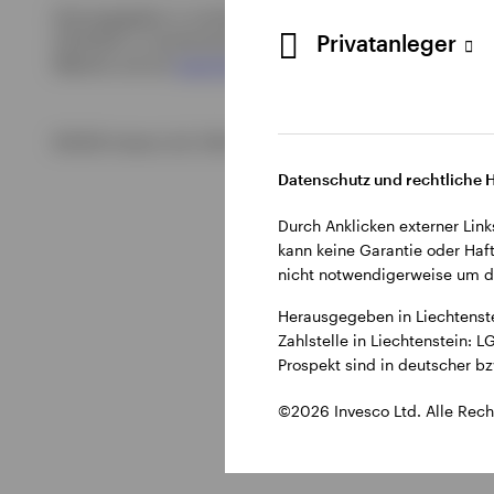
Herausgegeben in Liechtenstein durch Invesco Asset Manage
Privatanleger
Zahlstelle in Liechtenstein: LGT Bank AG, Herrengasse 12, 
Website und auf
www.fundinfo.com
verfügbar
.
©2026 Invesco Ltd. Alle Rechte vorbehalten.
Datenschutz und rechtliche 
Durch Anklicken externer Link
kann keine Garantie oder Haft
nicht notwendigerweise um di
Herausgegeben in Liechtenst
Zahlstelle in Liechtenstein:
Prospekt sind in deutscher b
©2026 Invesco Ltd. Alle Rech