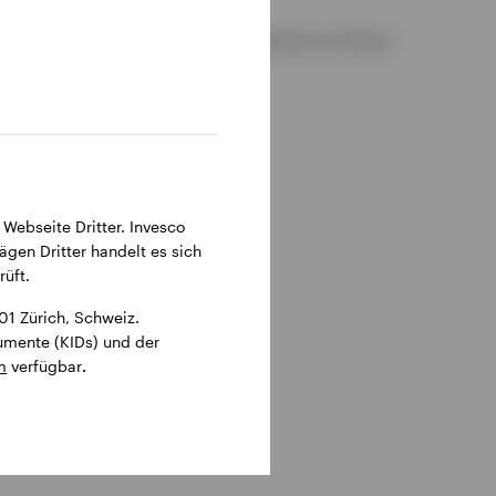
 sind in deutscher bzw. englischer Sprache auf dieser
 Webseite Dritter. Invesco
ägen Dritter handelt es sich
üft.
1 Zürich, Schweiz.
kumente (KIDs) und der
m
verfügbar
.