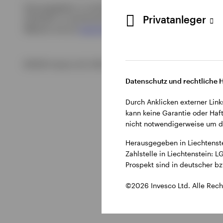
Herausgegeben in Liechtenstein durch Invesco Asset Manage
Privatanleger
Zahlstelle in Liechtenstein: LGT Bank AG, Herrengasse 12, 
Website und auf
www.fundinfo.com
verfügbar
.
©2026 Invesco Ltd. Alle Rechte vorbehalten.
Datenschutz und rechtliche 
Durch Anklicken externer Link
kann keine Garantie oder Haft
nicht notwendigerweise um di
Herausgegeben in Liechtenst
Zahlstelle in Liechtenstein:
Prospekt sind in deutscher b
©2026 Invesco Ltd. Alle Rech