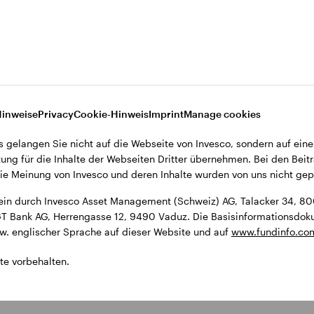
ment (Schweiz) AG, Talacker 34, 8001 Zürich, Schweiz.
9490 Vaduz. Die Basisinformationsdokumente (KIDs) und der Prospekt
Hinweise
Privacy
Cookie-Hinweis
Imprint
Manage cookies
s gelangen Sie nicht auf die Webseite von Invesco, sondern auf eine
ung für die Inhalte der Webseiten Dritter übernehmen. Bei den Beitr
e Meinung von Invesco und deren Inhalte wurden von uns nicht gepr
ein durch Invesco Asset Management (Schweiz) AG, Talacker 34, 800
 LGT Bank AG, Herrengasse 12, 9490 Vaduz. Die Basisinformationsdo
zw. englischer Sprache auf dieser Website und auf
www.fundinfo.co
te vorbehalten.