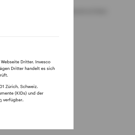
 sind in deutscher bzw. englischer Sprache auf dieser
 Webseite Dritter. Invesco
ägen Dritter handelt es sich
üft.
1 Zürich, Schweiz.
kumente (KIDs) und der
m
verfügbar
.