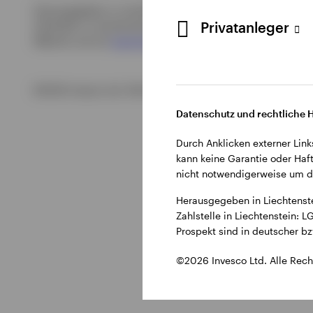
Herausgegeben in Liechtenstein durch Invesco Asset Manage
Privatanleger
Zahlstelle in Liechtenstein: LGT Bank AG, Herrengasse 12, 
Website und auf
www.fundinfo.com
verfügbar
.
©2026 Invesco Ltd. Alle Rechte vorbehalten.
Datenschutz und rechtliche 
Durch Anklicken externer Link
kann keine Garantie oder Haft
nicht notwendigerweise um di
Herausgegeben in Liechtenst
Zahlstelle in Liechtenstein:
Prospekt sind in deutscher b
©2026 Invesco Ltd. Alle Rech