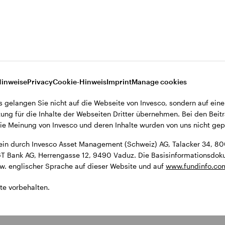
ment (Schweiz) AG, Talacker 34, 8001 Zürich, Schweiz.
9490 Vaduz. Die Basisinformationsdokumente (KIDs) und der Prospekt
Hinweise
Privacy
Cookie-Hinweis
Imprint
Manage cookies
s gelangen Sie nicht auf die Webseite von Invesco, sondern auf eine
ung für die Inhalte der Webseiten Dritter übernehmen. Bei den Beitr
e Meinung von Invesco und deren Inhalte wurden von uns nicht gepr
ein durch Invesco Asset Management (Schweiz) AG, Talacker 34, 800
 LGT Bank AG, Herrengasse 12, 9490 Vaduz. Die Basisinformationsdo
zw. englischer Sprache auf dieser Website und auf
www.fundinfo.co
te vorbehalten.