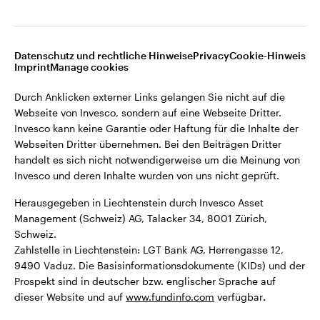
Webseiten Dritter übernehmen. Bei den Beiträgen Dritter
Liechtenstein
handelt es sich nicht notwendigerweise um die Meinung von
Invesco und deren Inhalte wurden von uns nicht geprüft.
Kontaktieren Sie uns
Datenschutz und rechtliche Hinweise
Privacy
Cookie-Hinweis
Imprint
Manage cookies
Herausgegeben in Liechtenstein durch Invesco Asset
Management (Schweiz) AG, Talacker 34, 8001 Zürich,
Durch Anklicken externer Links gelangen Sie nicht auf die
Schweiz.
Webseite von Invesco, sondern auf eine Webseite Dritter.
Zahlstelle in Liechtenstein: LGT Bank AG, Herrengasse 12,
Invesco kann keine Garantie oder Haftung für die Inhalte der
9490 Vaduz. Die Basisinformationsdokumente (KIDs) und der
Webseiten Dritter übernehmen. Bei den Beiträgen Dritter
Prospekt sind in deutscher bzw. englischer Sprache auf
handelt es sich nicht notwendigerweise um die Meinung von
dieser Website und auf
www.fundinfo.com
verfügbar
.
Invesco und deren Inhalte wurden von uns nicht geprüft.
Herausgegeben in Liechtenstein durch Invesco Asset
©2026 Invesco Ltd. Alle Rechte vorbehalten.
Management (Schweiz) AG, Talacker 34, 8001 Zürich,
Schweiz.
Zahlstelle in Liechtenstein: LGT Bank AG, Herrengasse 12,
9490 Vaduz. Die Basisinformationsdokumente (KIDs) und der
Prospekt sind in deutscher bzw. englischer Sprache auf
dieser Website und auf
www.fundinfo.com
verfügbar
.