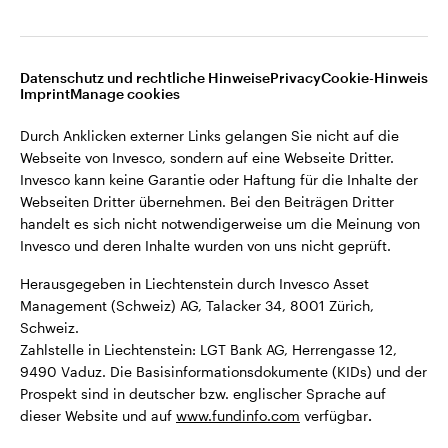
Webseiten Dritter übernehmen. Bei den Beiträgen Dritter
Liechtenstein
handelt es sich nicht notwendigerweise um die Meinung von
Invesco und deren Inhalte wurden von uns nicht geprüft.
Kontaktieren Sie uns
Datenschutz und rechtliche Hinweise
Privacy
Cookie-Hinweis
Imprint
Manage cookies
Herausgegeben in Liechtenstein durch Invesco Asset
Management (Schweiz) AG, Talacker 34, 8001 Zürich,
Durch Anklicken externer Links gelangen Sie nicht auf die
Schweiz.
Webseite von Invesco, sondern auf eine Webseite Dritter.
Zahlstelle in Liechtenstein: LGT Bank AG, Herrengasse 12,
Invesco kann keine Garantie oder Haftung für die Inhalte der
9490 Vaduz. Die Basisinformationsdokumente (KIDs) und der
Webseiten Dritter übernehmen. Bei den Beiträgen Dritter
Prospekt sind in deutscher bzw. englischer Sprache auf
handelt es sich nicht notwendigerweise um die Meinung von
dieser Website und auf
www.fundinfo.com
verfügbar
.
Invesco und deren Inhalte wurden von uns nicht geprüft.
Herausgegeben in Liechtenstein durch Invesco Asset
©2026 Invesco Ltd. Alle Rechte vorbehalten.
Management (Schweiz) AG, Talacker 34, 8001 Zürich,
Schweiz.
Zahlstelle in Liechtenstein: LGT Bank AG, Herrengasse 12,
9490 Vaduz. Die Basisinformationsdokumente (KIDs) und der
Prospekt sind in deutscher bzw. englischer Sprache auf
dieser Website und auf
www.fundinfo.com
verfügbar
.