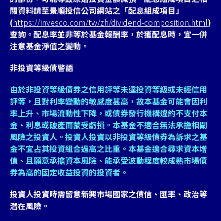
關資料請至景順投信公司網站之「配息組成項目」
(
https://invesco.com/tw/zh/dividend-composition.html
)
查詢。配息率並非等於基金報酬率，於獲配息時，宜一併
注意基金淨值之變動。
非投資等級債警語
由於非投資等級債券之信用評等未達投資等級或未經信用
評等，且對利率變動的敏感度甚高，故本基金可能會因利
率上升、市場流動性下降，或債券發行機構違約不支付本
金、利息或破產而蒙受虧損。本基金不適合無法承擔相關
風險之投資人。投資人投資以非投資等級債券為訴求之基
金不宜占其投資組合過高之比重。本基金適合尋求資本增
值、且願意承擔資本風險、能承受波動程度較成熟市場債
券為高的固定收益投資的投資者。
投資人投資時需留意新興市場國家之債信、匯率、政治等
潛在風險。