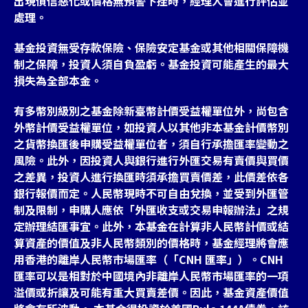
出現債信惡化或價格無預警下挫時，經理人會進行評估並
處理。
基金投資無受存款保險、保險安定基金或其他相關保障機
制之保障，投資人須自負盈虧。基金投資可能產生的最大
損失為全部本金。
有多幣別級別之基金除新臺幣計價受益權單位外，尚包含
外幣計價受益權單位，如投資人以其他非本基金計價幣別
之貨幣換匯後申購受益權單位者，須自行承擔匯率變動之
風險。此外，因投資人與銀行進行外匯交易有賣價與買價
之差異，投資人進行換匯時須承擔買賣價差，此價差依各
銀行報價而定。人民幣現時不可自由兌換，並受到外匯管
制及限制，申購人應依「外匯收支或交易申報辦法」之規
定辦理結匯事宜。此外，本基金在計算非人民幣計價或結
算資產的價值及非人民幣類別的價格時，基金經理將會應
用香港的離岸人民幣市場匯率（「CNH 匯率」）。CNH
匯率可以是相對於中國境內非離岸人民幣市場匯率的一項
溢價或折讓及可能有重大買賣差價。因此，基金資產價值