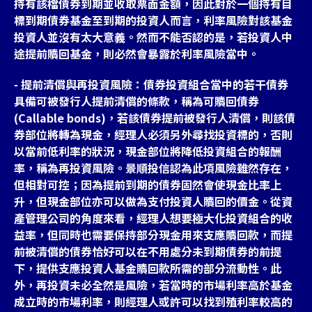
持有該檔債券到期並收取票面金額，因此對於一個持有目
標到期債券基金至到期的投資人而言，利率風險對該基金
投資人並沒有太大意義。然而不能否認的是，若投資人中
途提前贖回基金，則必然會暴露於利率風險當中。
- 提前清償與再投資風險：債券投資組合當中的若干債券
具備可被發行人提前清償的條款，稱為可贖回債券
(Callable bonds)，若該債券提前被發行人清償，則該債
券部位將轉為現金，經理人必須另外尋找投資標的，否則
以當前低利率的狀況，現金部位將降低投資組合的報酬
率，稱為再投資風險。景順投信認為此項風險雖然存在，
但相對可控；因為提前到期的債券固然會使現金比率上
升，但現金部位亦可以做為支付投資人贖回的價金。從資
產管理公司的角度來看，經理人想要極大化投資組合的收
益率，但同時也需要保持部分現金用來支應贖回款，而提
前被清償的債券恰好可以在不用處分未到期債券的前提
下，提供支應投資人基金贖回款所需的部分流動性。此
外，再投資未必全然是風險，若當時的市場利率高於基金
成立時的市場利率，則經理人或許可以找到殖利率較高的