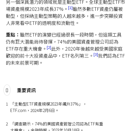
另一個深具潛力的領域就是主動型ETF。全球主動型ETF市
1
場資產規模2023年成長37%。
雖然多數ETF資產仍屬被
動型，但採納主動型策略的人越來越多，進一步突顯投資
人非常看中ETF的透明度和流動性。
重點：
雖然ETF的演變已經過很長一段時間，但這類工具
仍有巨大潛能尚待發揮，74%的美國資產管理公司認為
2
ETF存在重大機會。
此外，2020年後越來越受美國家庭
3
歡迎的前十大投資產品中，ETF名列第三。
我們認為ETF
的未來前景可期。
重要資訊
1
「主動型ETF資產規模2023年飆升37%」，
ETF.com，2024年2月6日。
2
「調查顯示，74%的美國資產管理公司認為ETF有重
大機會」，金融時報，2023年10月18日。