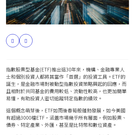
台灣
分
聯絡我們
享
指數股票型基金(ETF)推出這30年來，機構、金融專業人
士和個別投資人都將其當作「首選」的投資工具。ETF的
誕生，是金融市場對被動型指數投資策略興起的回應，而
且相對於共同基金的費用較低、流動性較高，也更加簡單
易懂，有助投資人密切追蹤特定指數的績效。
這個概念萌芽後，ETF如雨後春筍般蓬勃發展，如今美國
有超過3000檔ETF，涵蓋市場幾乎所有層面，例如股票、
債券、特定產業、外匯，甚至是比特幣和數位資產。