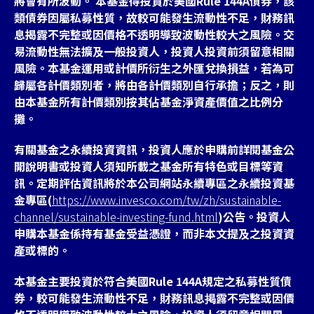
將會有所波動。 本基金得投資於美國Rule 144A債券，該
類債券因屬私募性質，故較可能發生流動性不足，財務訊
息揭露不完整或因價格不透明導致波動性較大之風險。交
易流動性無法擴及一般投資人，投資人投資前須留意相關
風險。本基金運用或計價所衍生之外匯兌換損益，若為可
歸屬各計價類別者，將由各計價類別自行承擔；反之，則
由本基金所有計價類別按其佔基金淨資產價值之比例分
攤。
有關基金之永續投資資訊，投資人應於申購前詳閱基金公
開說明書或投資人須知所載之基金所有特色或目標等資
訊。定期評估資訊將於本公司網站永續專區之永續投資基
金專區(
https://www.invesco.com/tw/zh/sustainable-
channel/sustainable-investing-fund.html
)公告。投資人
申購本基金係持有基金受益憑證，而非本文提及之投資資
產或標的。
本基金主要投資於符合美國Rule 144A規定之私募性質債
券，較可能發生流動性不足，財務訊息掲露不完整或因價