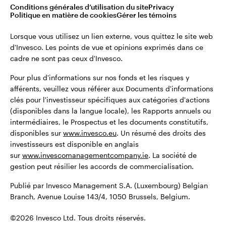
©2026 Invesco Ltd. Tous droits réservés.
Conditions générales d’utilisation du site
Privacy
Belgique
Politique en matière de cookies
Gérer les témoins
Dutch
Lorsque vous utilisez un lien externe, vous quittez le site web
Restez connecté
d'Invesco. Les points de vue et opinions exprimés dans ce
cadre ne sont pas ceux d'Invesco.
Contactez-nous
Pour plus d'informations sur nos fonds et les risques y
afférents, veuillez vous référer aux Documents d'informations
clés pour l'investisseur spécifiques aux catégories d'actions
(disponibles dans la langue locale), les Rapports annuels ou
intermédiaires, le Prospectus et les documents constitutifs,
disponibles sur
www.invesco.eu
. Un résumé des droits des
investisseurs est disponible en anglais
sur
www.invescomanagementcompany.ie
. La société de
gestion peut résilier les accords de commercialisation.
Publié par Invesco Management S.A. (Luxembourg) Belgian
Branch, Avenue Louise 143/4, 1050 Brussels, Belgium.
©2026 Invesco Ltd. Tous droits réservés.