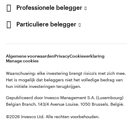
©2026 Invesco Ltd. Alle rechten voorbehouden.
French
Professionele belegger
Neem contact met ons op
Blijf verbonden
Particuliere belegger
Algemene voorwaarden
Privacy
Cookieverklaring
Manage cookies
Waarschuwing: elke investering brengt risico's met zich mee.
Het is mogelijk dat beleggers niet het volledige bedrag van
hun initiële investeringen terugkrijgen.
Gepubliceerd door Invesco Management S.A. (Luxembourg)
Belgian Branch, 143/4 Avenue Louise, 1050 Brussels, België.
©2026 Invesco Ltd. Alle rechten voorbehouden.