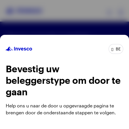
Ex
Algemene voorwaarden en bepalingen
Producten
Privacyverklaring
Cookie-melding
Carrières
Manage cookies
BE
Beleggersinformatie
Waarschuwing: elke investering brengt risico's met
Bevestig uw
zich mee. Het is mogelijk dat beleggers niet het
Over Invesco
volledige bedrag van hun initiële investeringen
beleggerstype om door te
terugkrijgen.
gaan
Gepubliceerd door Invesco Management S.A.
(Luxembourg) Belgian Branch, 143/4 Avenue Louise,
Help ons u naar de door u opgevraagde pagina te
1050 Brussels, België.
brengen door de onderstaande stappen te volgen.
Belgium