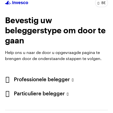
Beursgenoteerde fondsen (ETF's)
English
BE
French
Bevestig uw
Juridische documenten en publicaties
Neem contact met ons op
beleggerstype om door te
gaan
Help ons u naar de door u opgevraagde pagina te
brengen door de onderstaande stappen te volgen.
Professionele belegger
Particuliere belegger
Opens
Opens
Algemene voorwaarden en bepalingen
Privacyverklaring
Opens
Opens
in
in
Cookie-melding
Carrières
Manage cookies
in
in
a
a