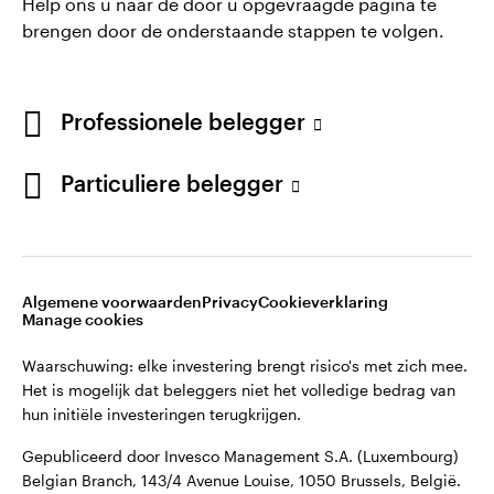
Help ons u naar de door u opgevraagde pagina te
brengen door de onderstaande stappen te volgen.
Professionele belegger
Particuliere belegger
Opens
Opens
Algemene voorwaarden en bepalingen
Privacyverklaring
Opens
Opens
in
in
Cookie-melding
Carrières
Manage cookies
in
in
a
a
a
a
new
new
Algemene voorwaarden
Privacy
Cookieverklaring
new
new
tab
tab
Manage cookies
Waarschuwing: elke investering brengt risico's met zich mee.
tab
tab
Het is mogelijk dat beleggers niet het volledige bedrag van
Waarschuwing: elke investering brengt risico's met zich mee.
hun initiële investeringen terugkrijgen.
Het is mogelijk dat beleggers niet het volledige bedrag van
hun initiële investeringen terugkrijgen.
Gepubliceerd door Invesco Management S.A. (Luxembourg)
Belgian Branch, 143/4 Avenue Louise, 1050 Brussels, België.
Gepubliceerd door Invesco Management S.A. (Luxembourg)
Belgian Branch, 143/4 Avenue Louise, 1050 Brussels, België.