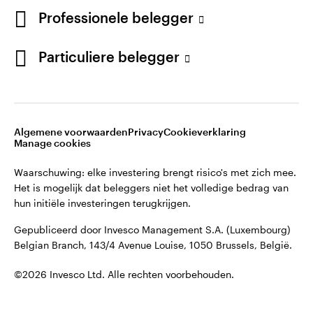
English
Professionele belegger
Gepubliceerd door Invesco Management S.A. (Luxembourg)
Belgian Branch, 143/4 Avenue Louise, 1050 Brussels, België.
French
Particuliere belegger
Neem contact met ons op
©2026 Invesco Ltd. Alle rechten voorbehouden.
Algemene voorwaarden
Privacy
Cookieverklaring
Manage cookies
Waarschuwing: elke investering brengt risico's met zich mee.
Het is mogelijk dat beleggers niet het volledige bedrag van
hun initiële investeringen terugkrijgen.
Gepubliceerd door Invesco Management S.A. (Luxembourg)
Belgian Branch, 143/4 Avenue Louise, 1050 Brussels, België.
©2026 Invesco Ltd. Alle rechten voorbehouden.