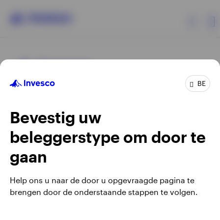
Producten
BE
Beleggersinformatie
Bevestig uw
Over Invesco
beleggerstype om door te
Opens
Opens
Algemene voorwaarden en bepalingen
Privacyverklaring
Opens
Opens
in
in
Cookie-melding
Carrières
Manage cookies
gaan
in
in
a
a
a
a
new
new
Help ons u naar de door u opgevraagde pagina te
new
new
tab
tab
brengen door de onderstaande stappen te volgen.
Waarschuwing: elke investering brengt risico's met zich mee.
tab
tab
Belgium
Het is mogelijk dat beleggers niet het volledige bedrag van
hun initiële investeringen terugkrijgen.