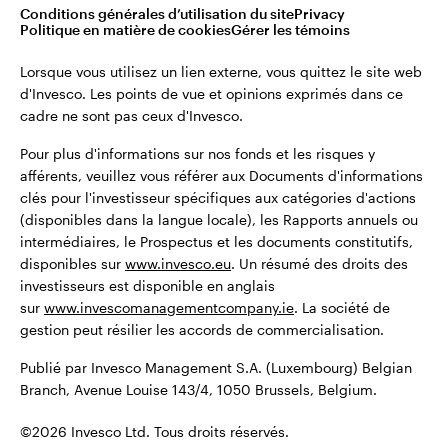
montant total de leurs investissements initiaux.
Conditions générales d’utilisation du site
Privacy
Belgique
Politique en matière de cookies
Gérer les témoins
Publié par Invesco Management S.A. (Luxembourg) Belgian
English
Lorsque vous utilisez un lien externe, vous quittez le site web
Branch, Avenue Louise 143/4, 1050 Brussels, Belgium.
d'Invesco. Les points de vue et opinions exprimés dans ce
cadre ne sont pas ceux d'Invesco.
Dutch
©2026 Invesco Ltd. Tous droits réservés.
Pour plus d'informations sur nos fonds et les risques y
Contactez-nous
afférents, veuillez vous référer aux Documents d'informations
clés pour l'investisseur spécifiques aux catégories d'actions
(disponibles dans la langue locale), les Rapports annuels ou
intermédiaires, le Prospectus et les documents constitutifs,
disponibles sur
www.invesco.eu
. Un résumé des droits des
investisseurs est disponible en anglais
sur
www.invescomanagementcompany.ie
. La société de
gestion peut résilier les accords de commercialisation.
Publié par Invesco Management S.A. (Luxembourg) Belgian
Branch, Avenue Louise 143/4, 1050 Brussels, Belgium.
©2026 Invesco Ltd. Tous droits réservés.