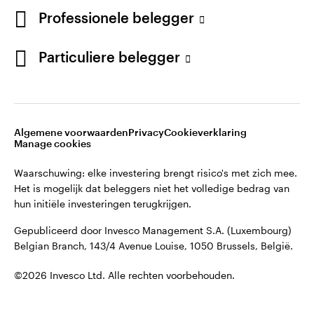
©2026 Invesco Ltd. Alle rechten voorbehouden.
English
Professionele belegger
French
Blijf verbonden
Particuliere belegger
Neem contact met ons op
Algemene voorwaarden
Privacy
Cookieverklaring
Manage cookies
Waarschuwing: elke investering brengt risico's met zich mee.
Het is mogelijk dat beleggers niet het volledige bedrag van
hun initiële investeringen terugkrijgen.
Gepubliceerd door Invesco Management S.A. (Luxembourg)
Belgian Branch, 143/4 Avenue Louise, 1050 Brussels, België.
©2026 Invesco Ltd. Alle rechten voorbehouden.