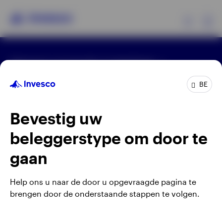
Ex
Algemene voorwaarden en bepalingen
Producten
Privacyverklaring
Cookie-melding
Carrières
Manage cookies
BE
Beleggersinformatie
Waarschuwing: elke investering brengt risico's met
Bevestig uw
zich mee. Het is mogelijk dat beleggers niet het
Over Invesco
volledige bedrag van hun initiële investeringen
beleggerstype om door te
terugkrijgen.
gaan
Gepubliceerd door Invesco Management S.A.
(Luxembourg) Belgian Branch, 143/4 Avenue Louise,
Help ons u naar de door u opgevraagde pagina te
1050 Brussels, België.
brengen door de onderstaande stappen te volgen.
Belgium