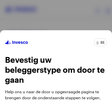
Producten
BE
Beleggersinformatie
Bevestig uw
Over Invesco
beleggerstype om door te
Opens
Opens
Algemene voorwaarden en bepalingen
Privacyverklaring
Opens
Opens
in
in
Cookie-melding
Carrières
Manage cookies
gaan
in
in
a
a
a
a
new
new
Help ons u naar de door u opgevraagde pagina te
new
new
tab
tab
brengen door de onderstaande stappen te volgen.
Waarschuwing: elke investering brengt risico's met zich mee.
tab
tab
Belgium
Het is mogelijk dat beleggers niet het volledige bedrag van
hun initiële investeringen terugkrijgen.