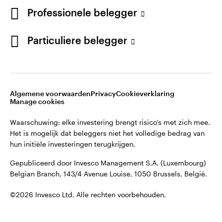
French
Professionele belegger
Gepubliceerd door Invesco Management S.A. (Luxembourg)
Belgian Branch, 143/4 Avenue Louise, 1050 Brussels, België.
Neem contact met ons op
Particuliere belegger
©2026 Invesco Ltd. Alle rechten voorbehouden.
Algemene voorwaarden
Privacy
Cookieverklaring
Manage cookies
Waarschuwing: elke investering brengt risico's met zich mee.
Het is mogelijk dat beleggers niet het volledige bedrag van
hun initiële investeringen terugkrijgen.
Gepubliceerd door Invesco Management S.A. (Luxembourg)
Belgian Branch, 143/4 Avenue Louise, 1050 Brussels, België.
©2026 Invesco Ltd. Alle rechten voorbehouden.