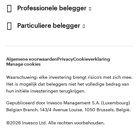
French
Professionele belegger
Gepubliceerd door Invesco Management S.A. (Luxembourg)
Belgian Branch, 143/4 Avenue Louise, 1050 Brussels, België.
Neem contact met ons op
Particuliere belegger
©2026 Invesco Ltd. Alle rechten voorbehouden.
Algemene voorwaarden
Privacy
Cookieverklaring
Manage cookies
Waarschuwing: elke investering brengt risico's met zich mee.
Het is mogelijk dat beleggers niet het volledige bedrag van
hun initiële investeringen terugkrijgen.
Gepubliceerd door Invesco Management S.A. (Luxembourg)
Belgian Branch, 143/4 Avenue Louise, 1050 Brussels, België.
©2026 Invesco Ltd. Alle rechten voorbehouden.