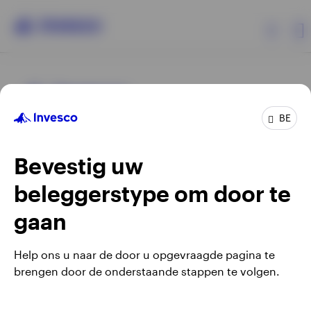
Producten
BE
Beleggersinformatie
Bevestig uw
Over Invesco
beleggerstype om door te
Opens
Opens
Algemene voorwaarden en bepalingen
Privacyverklaring
Opens
Opens
in
in
Cookie-melding
Carrières
Manage cookies
gaan
in
in
a
a
a
a
new
new
Help ons u naar de door u opgevraagde pagina te
new
new
tab
tab
brengen door de onderstaande stappen te volgen.
Waarschuwing: elke investering brengt risico's met zich mee.
tab
tab
Belgium
Het is mogelijk dat beleggers niet het volledige bedrag van
hun initiële investeringen terugkrijgen.