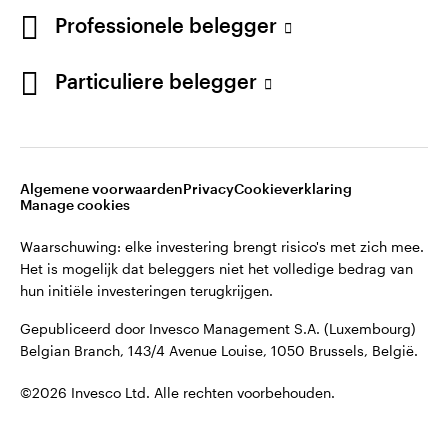
French
Professionele belegger
Gepubliceerd door Invesco Management S.A. (Luxembourg)
Belgian Branch, 143/4 Avenue Louise, 1050 Brussels, België.
Neem contact met ons op
Particuliere belegger
©2026 Invesco Ltd. Alle rechten voorbehouden.
Algemene voorwaarden
Privacy
Cookieverklaring
Manage cookies
Waarschuwing: elke investering brengt risico's met zich mee.
Het is mogelijk dat beleggers niet het volledige bedrag van
hun initiële investeringen terugkrijgen.
Gepubliceerd door Invesco Management S.A. (Luxembourg)
Belgian Branch, 143/4 Avenue Louise, 1050 Brussels, België.
©2026 Invesco Ltd. Alle rechten voorbehouden.