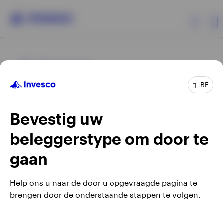
Producten
BE
Beleggersinformatie
Bevestig uw
Over Invesco
beleggerstype om door te
Opens
Opens
Algemene voorwaarden en bepalingen
Privacyverklaring
Opens
Opens
in
in
Cookie-melding
Carrières
Manage cookies
gaan
in
in
a
a
a
a
new
new
Help ons u naar de door u opgevraagde pagina te
new
new
tab
tab
brengen door de onderstaande stappen te volgen.
Waarschuwing: elke investering brengt risico's met zich mee.
tab
tab
Belgium
Het is mogelijk dat beleggers niet het volledige bedrag van
hun initiële investeringen terugkrijgen.