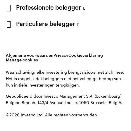
French
Professionele belegger
Gepubliceerd door Invesco Management S.A. (Luxembourg)
Belgian Branch, 143/4 Avenue Louise, 1050 Brussels, België.
Neem contact met ons op
Particuliere belegger
©2026 Invesco Ltd. Alle rechten voorbehouden.
Algemene voorwaarden
Privacy
Cookieverklaring
Manage cookies
Waarschuwing: elke investering brengt risico's met zich mee.
Het is mogelijk dat beleggers niet het volledige bedrag van
hun initiële investeringen terugkrijgen.
Gepubliceerd door Invesco Management S.A. (Luxembourg)
Belgian Branch, 143/4 Avenue Louise, 1050 Brussels, België.
©2026 Invesco Ltd. Alle rechten voorbehouden.