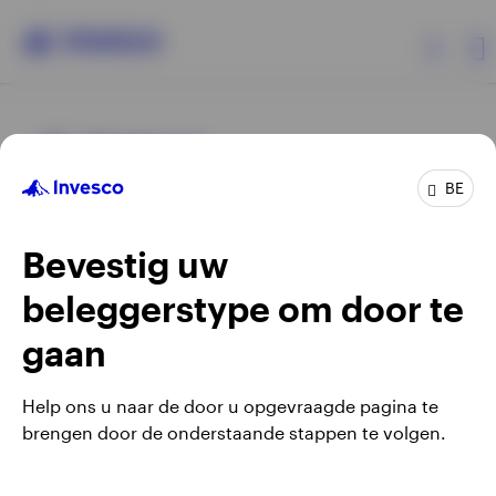
Producten
BE
Beleggersinformatie
Bevestig uw
Over Invesco
beleggerstype om door te
Opens
Opens
Algemene voorwaarden en bepalingen
Privacyverklaring
Opens
Opens
in
in
Cookie-melding
Carrières
Manage cookies
gaan
in
in
a
a
a
a
new
new
Help ons u naar de door u opgevraagde pagina te
new
new
tab
tab
brengen door de onderstaande stappen te volgen.
Waarschuwing: elke investering brengt risico's met zich mee.
tab
tab
Belgium
Het is mogelijk dat beleggers niet het volledige bedrag van
hun initiële investeringen terugkrijgen.