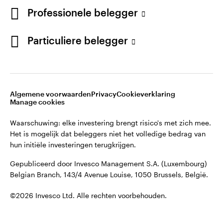
French
Professionele belegger
Gepubliceerd door Invesco Management S.A. (Luxembourg)
Belgian Branch, 143/4 Avenue Louise, 1050 Brussels, België.
Neem contact met ons op
Particuliere belegger
©2026 Invesco Ltd. Alle rechten voorbehouden.
Algemene voorwaarden
Privacy
Cookieverklaring
Manage cookies
Waarschuwing: elke investering brengt risico's met zich mee.
Het is mogelijk dat beleggers niet het volledige bedrag van
hun initiële investeringen terugkrijgen.
Gepubliceerd door Invesco Management S.A. (Luxembourg)
Belgian Branch, 143/4 Avenue Louise, 1050 Brussels, België.
©2026 Invesco Ltd. Alle rechten voorbehouden.