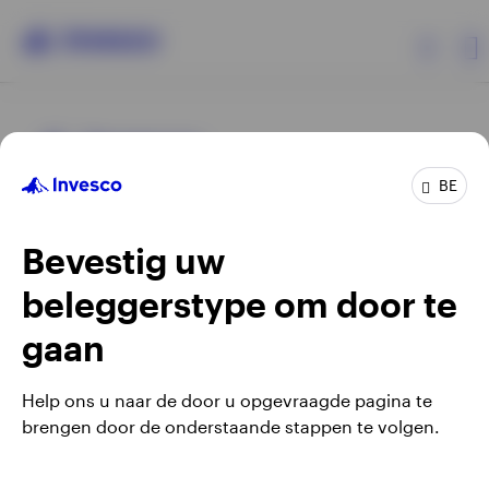
Producten
BE
Beleggersinformatie
Bevestig uw
Over Invesco
beleggerstype om door te
Opens
Opens
Algemene voorwaarden en bepalingen
Privacyverklaring
Opens
Opens
in
in
Cookie-melding
Carrières
Manage cookies
gaan
in
in
a
a
a
a
new
new
Help ons u naar de door u opgevraagde pagina te
new
new
tab
tab
brengen door de onderstaande stappen te volgen.
Waarschuwing: elke investering brengt risico's met zich mee.
tab
tab
Belgium
Het is mogelijk dat beleggers niet het volledige bedrag van
hun initiële investeringen terugkrijgen.