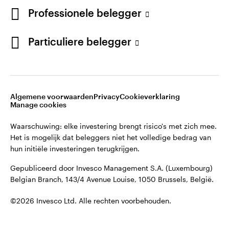
English
Professionele belegger
Gepubliceerd door Invesco Management S.A. (Luxembourg)
Belgian Branch, 143/4 Avenue Louise, 1050 Brussels, België.
French
Particuliere belegger
Neem contact met ons op
©2026 Invesco Ltd. Alle rechten voorbehouden.
Algemene voorwaarden
Privacy
Cookieverklaring
Manage cookies
Waarschuwing: elke investering brengt risico's met zich mee.
Het is mogelijk dat beleggers niet het volledige bedrag van
hun initiële investeringen terugkrijgen.
Gepubliceerd door Invesco Management S.A. (Luxembourg)
Belgian Branch, 143/4 Avenue Louise, 1050 Brussels, België.
©2026 Invesco Ltd. Alle rechten voorbehouden.