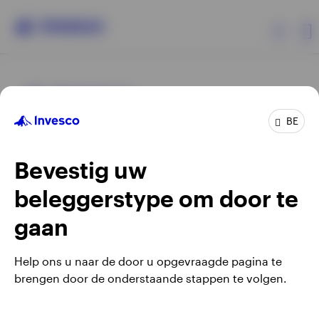
Producten
BE
Beleggersinformatie
Bevestig uw
Over Invesco
beleggerstype om door te
Opens
Opens
Algemene voorwaarden en bepalingen
Privacyverklaring
Opens
Opens
in
in
Cookie-melding
Carrières
Manage cookies
gaan
in
in
a
a
a
a
new
new
Help ons u naar de door u opgevraagde pagina te
new
new
tab
tab
brengen door de onderstaande stappen te volgen.
Waarschuwing: elke investering brengt risico's met zich mee.
tab
tab
Belgium
Het is mogelijk dat beleggers niet het volledige bedrag van
hun initiële investeringen terugkrijgen.