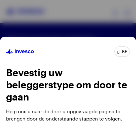
Ex
Algemene voorwaarden en bepalingen
Producten
Privacyverklaring
Cookie-melding
Carrières
Manage cookies
BE
Beleggersinformatie
Waarschuwing: elke investering brengt risico's met
Bevestig uw
zich mee. Het is mogelijk dat beleggers niet het
Over Invesco
volledige bedrag van hun initiële investeringen
beleggerstype om door te
terugkrijgen.
gaan
Gepubliceerd door Invesco Management S.A.
(Luxembourg) Belgian Branch, 143/4 Avenue Louise,
Help ons u naar de door u opgevraagde pagina te
1050 Brussels, België.
brengen door de onderstaande stappen te volgen.
Belgium