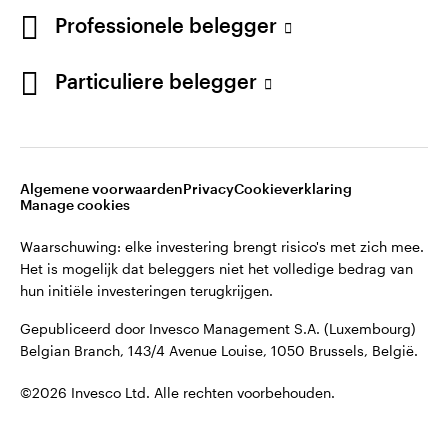
©2026 Invesco Ltd. Alle rechten voorbehouden.
English
Professionele belegger
French
Blijf verbonden
Particuliere belegger
Neem contact met ons op
Algemene voorwaarden
Privacy
Cookieverklaring
Manage cookies
Waarschuwing: elke investering brengt risico's met zich mee.
Het is mogelijk dat beleggers niet het volledige bedrag van
hun initiële investeringen terugkrijgen.
Gepubliceerd door Invesco Management S.A. (Luxembourg)
Belgian Branch, 143/4 Avenue Louise, 1050 Brussels, België.
©2026 Invesco Ltd. Alle rechten voorbehouden.