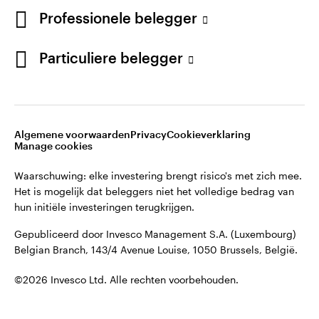
©2026 Invesco Ltd. Alle rechten voorbehouden.
English
Professionele belegger
French
Blijf verbonden
Particuliere belegger
Neem contact met ons op
Algemene voorwaarden
Privacy
Cookieverklaring
Manage cookies
Waarschuwing: elke investering brengt risico's met zich mee.
Het is mogelijk dat beleggers niet het volledige bedrag van
hun initiële investeringen terugkrijgen.
Gepubliceerd door Invesco Management S.A. (Luxembourg)
Belgian Branch, 143/4 Avenue Louise, 1050 Brussels, België.
©2026 Invesco Ltd. Alle rechten voorbehouden.