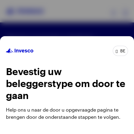
Ex
Algemene voorwaarden en bepalingen
Producten
Privacyverklaring
Cookie-melding
Carrières
Manage cookies
BE
Beleggersinformatie
Waarschuwing: elke investering brengt risico's met
Bevestig uw
zich mee. Het is mogelijk dat beleggers niet het
Over Invesco
volledige bedrag van hun initiële investeringen
beleggerstype om door te
terugkrijgen.
gaan
Gepubliceerd door Invesco Management S.A.
(Luxembourg) Belgian Branch, 143/4 Avenue Louise,
Help ons u naar de door u opgevraagde pagina te
1050 Brussels, België.
brengen door de onderstaande stappen te volgen.
Belgium