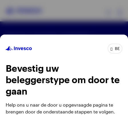
Ex
Algemene voorwaarden en bepalingen
Producten
Privacyverklaring
Cookie-melding
Carrières
Manage cookies
BE
Beleggersinformatie
Waarschuwing: elke investering brengt risico's met
Bevestig uw
zich mee. Het is mogelijk dat beleggers niet het
Over Invesco
volledige bedrag van hun initiële investeringen
beleggerstype om door te
terugkrijgen.
gaan
Gepubliceerd door Invesco Management S.A.
(Luxembourg) Belgian Branch, 143/4 Avenue Louise,
Help ons u naar de door u opgevraagde pagina te
1050 Brussels, België.
brengen door de onderstaande stappen te volgen.
Belgium