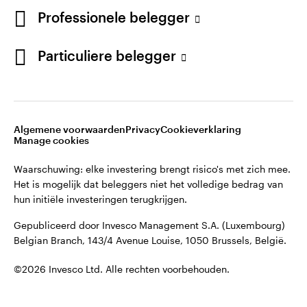
©2026 Invesco Ltd. Alle rechten voorbehouden.
English
Professionele belegger
French
Blijf verbonden
Particuliere belegger
Neem contact met ons op
Algemene voorwaarden
Privacy
Cookieverklaring
Manage cookies
Waarschuwing: elke investering brengt risico's met zich mee.
Het is mogelijk dat beleggers niet het volledige bedrag van
hun initiële investeringen terugkrijgen.
Gepubliceerd door Invesco Management S.A. (Luxembourg)
Belgian Branch, 143/4 Avenue Louise, 1050 Brussels, België.
©2026 Invesco Ltd. Alle rechten voorbehouden.