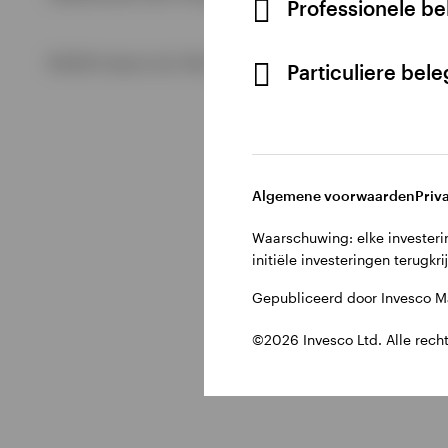
Professionele b
Bekijk alles
©2026 Invesco Ltd. Alle rechten voorbehouden.
Particuliere bel
Algemene voorwaarden
Priv
Waarschuwing: elke investerin
initiële investeringen terugkri
Gepubliceerd door Invesco Ma
©2026 Invesco Ltd. Alle rech