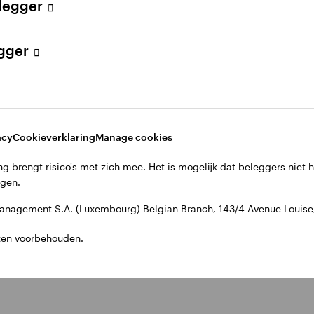
elegger
egger
acy
Cookieverklaring
Manage cookies
g brengt risico's met zich mee. Het is mogelijk dat beleggers niet 
jgen.
nagement S.A. (Luxembourg) Belgian Branch, 143/4 Avenue Louise, 
ten voorbehouden.