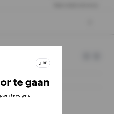
Neem contact met ons op
BE
or te gaan
ppen te volgen.
iële investeringen terugkrijgen.