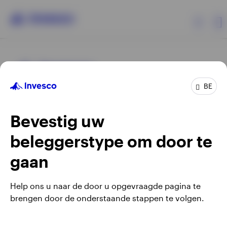
Producten
BE
Beleggersinformatie
Bevestig uw
Over Invesco
beleggerstype om door te
Opens
Opens
Algemene voorwaarden en bepalingen
Privacyverklaring
Opens
Opens
in
in
Cookie-melding
Carrières
Manage cookies
gaan
in
in
a
a
a
a
new
new
Help ons u naar de door u opgevraagde pagina te
new
new
tab
tab
brengen door de onderstaande stappen te volgen.
Waarschuwing: elke investering brengt risico's met zich mee.
tab
tab
Belgium
Het is mogelijk dat beleggers niet het volledige bedrag van
hun initiële investeringen terugkrijgen.