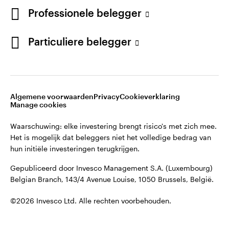
English
Professionele belegger
Gepubliceerd door Invesco Management S.A. (Luxembourg)
Belgian Branch, 143/4 Avenue Louise, 1050 Brussels, België.
French
Particuliere belegger
Neem contact met ons op
©2026 Invesco Ltd. Alle rechten voorbehouden.
Algemene voorwaarden
Privacy
Cookieverklaring
Manage cookies
Waarschuwing: elke investering brengt risico's met zich mee.
Het is mogelijk dat beleggers niet het volledige bedrag van
hun initiële investeringen terugkrijgen.
Gepubliceerd door Invesco Management S.A. (Luxembourg)
Belgian Branch, 143/4 Avenue Louise, 1050 Brussels, België.
©2026 Invesco Ltd. Alle rechten voorbehouden.