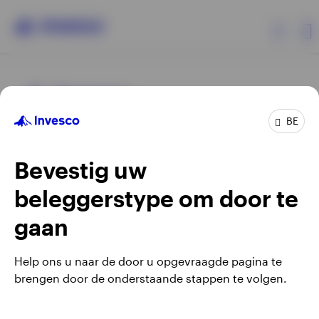
Producten
BE
Beleggersinformatie
Bevestig uw
Over Invesco
beleggerstype om door te
Opens
Opens
Algemene voorwaarden en bepalingen
Privacyverklaring
Opens
Opens
in
in
Cookie-melding
Carrières
Manage cookies
gaan
in
in
a
a
a
a
new
new
Help ons u naar de door u opgevraagde pagina te
new
new
tab
tab
brengen door de onderstaande stappen te volgen.
Waarschuwing: elke investering brengt risico's met zich mee.
tab
tab
Belgium
Het is mogelijk dat beleggers niet het volledige bedrag van
hun initiële investeringen terugkrijgen.