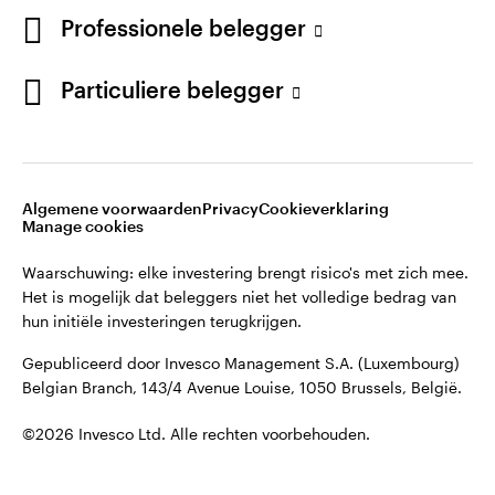
English
Professionele belegger
Gepubliceerd door Invesco Management S.A. (Luxembourg)
Belgian Branch, 143/4 Avenue Louise, 1050 Brussels, België.
French
Particuliere belegger
Neem contact met ons op
©2026 Invesco Ltd. Alle rechten voorbehouden.
Algemene voorwaarden
Privacy
Cookieverklaring
Manage cookies
Waarschuwing: elke investering brengt risico's met zich mee.
Het is mogelijk dat beleggers niet het volledige bedrag van
hun initiële investeringen terugkrijgen.
Gepubliceerd door Invesco Management S.A. (Luxembourg)
Belgian Branch, 143/4 Avenue Louise, 1050 Brussels, België.
©2026 Invesco Ltd. Alle rechten voorbehouden.