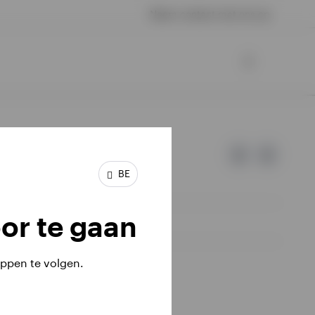
Neem contact met ons op
BE
or te gaan
ppen te volgen.
iële investeringen terugkrijgen.