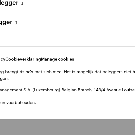
elegger
egger
acy
Cookieverklaring
Manage cookies
g brengt risico's met zich mee. Het is mogelijk dat beleggers niet 
jgen.
nagement S.A. (Luxembourg) Belgian Branch, 143/4 Avenue Louise, 
ten voorbehouden.