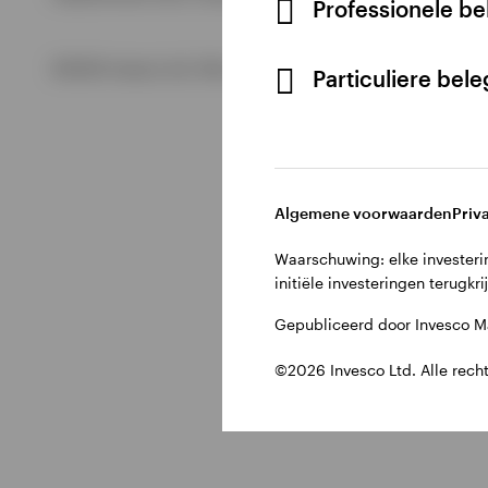
Professionele b
Bekijk alles
©2026 Invesco Ltd. Alle rechten voorbehouden.
Particuliere bel
Algemene voorwaarden
Priv
Waarschuwing: elke investerin
initiële investeringen terugkri
Gepubliceerd door Invesco Ma
©2026 Invesco Ltd. Alle rech